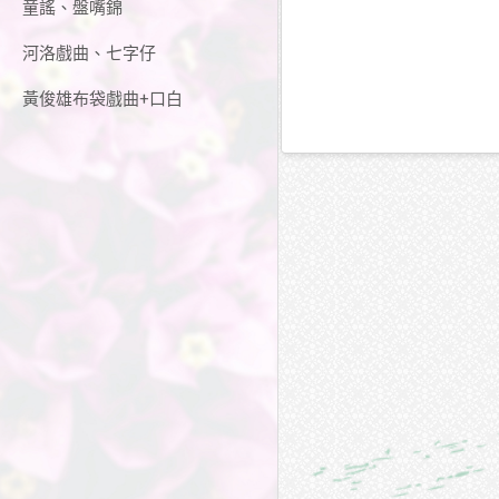
童謠、盤嘴錦
河洛戲曲、七字仔
黃俊雄布袋戲曲+口白