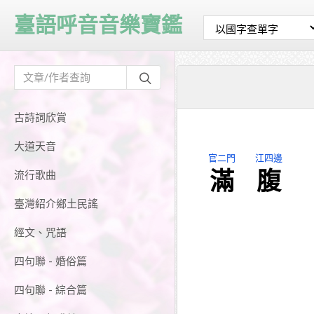
臺語呼音音樂寶鑑
古詩詞欣賞
大道天音
官二門
江四邊
滿
腹
流行歌曲
臺灣紹介鄉土民謠
經文、咒語
四句聯 - 婚俗篇
四句聯 - 綜合篇