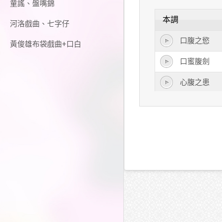
童謠、盤嘴錦
本調
河洛戲曲、七字仔
口腹之慾
黃俊雄布袋戲曲+口白
口蜜腹劍
心腹之患
捧腹大笑
鼠腹雞腸