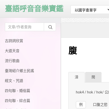
臺語呼音音樂寶鑑
古詩詞欣賞
腹
大道天音
流行歌曲
臺灣紹介鄉土民謠
漳
閩
經文、咒語
四句聯 - 婚俗篇
hok4 / hok / hok/
四句聯 - 綜合篇
例
口腹之慾