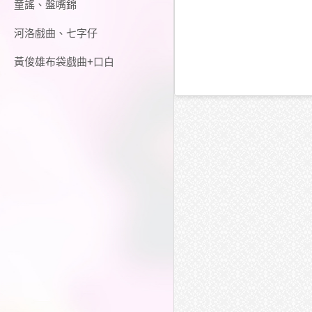
童謠、盤嘴錦
河洛戲曲、七字仔
黃俊雄布袋戲曲+口白