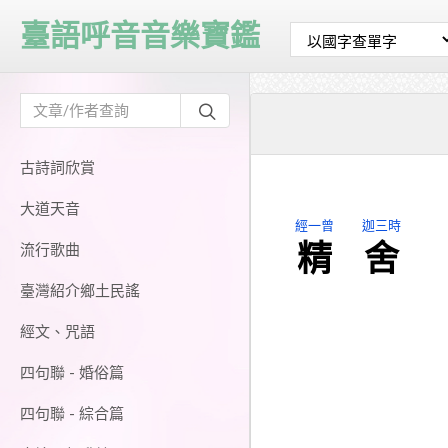
臺語呼音音樂寶鑑
古詩詞欣賞
大道天音
經一曾
迦三時
精
舍
流行歌曲
臺灣紹介鄉土民謠
經文、咒語
四句聯 - 婚俗篇
四句聯 - 綜合篇