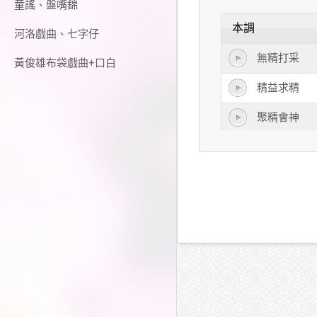
童謠、盤嘴錦
本調
河洛戲曲、七字仔
無精打采
黃俊雄布袋戲曲+口白
精益求精
聚精會神
走精
酒精
專精
雞精
殫精竭思
殫精竭慮