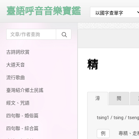
臺語呼音音樂寶鑑
古詩詞欣賞
精
大道天音
流行歌曲
臺灣紹介鄉土民謠
漳
閩
經文、咒語
四句聯 - 婚俗篇
tsing1 / tsing / ts
四句聯 - 綜合篇
例
專精、走